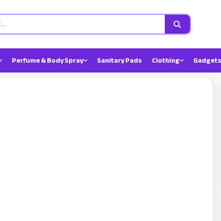
Perfume & Body Spray
Sanitary Pads
Clothing
Gadgets