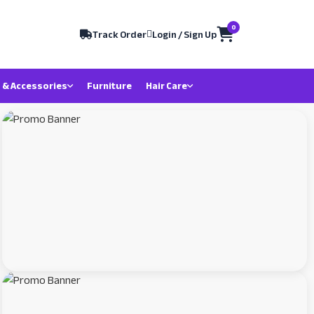
0
Track Order
Login / Sign Up
 & Accessories
Furniture
Hair Care