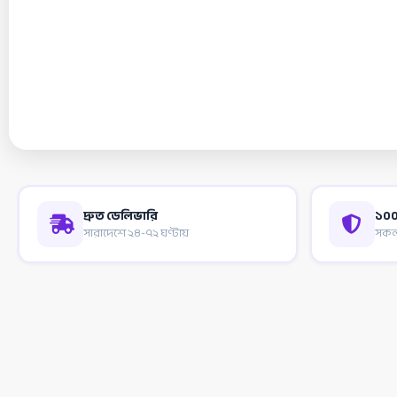
দ্রুত ডেলিভারি
১০০
সারাদেশে ২৪-৭২ ঘণ্টায়
সকল 
টপ ক্যাটাগরি