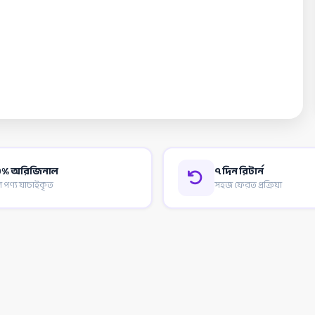
% অরিজিনাল
৭ দিন রিটার্ন
পণ্য যাচাইকৃত
সহজ ফেরত প্রক্রিয়া