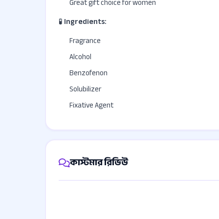
Great gift choice for women
🧪
Ingredients:
Fragrance
Alcohol
Benzofenon
Solubilizer
Fixative Agent
কাস্টমার রিভিউ