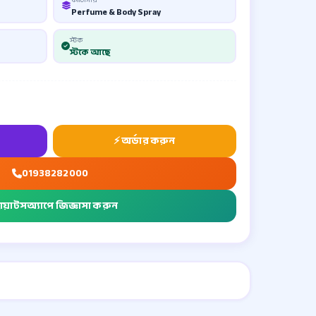
Perfume & Body Spray
স্টক
স্টকে আছে
01938282000
োয়াটসঅ্যাপে জিজ্ঞাসা করুন