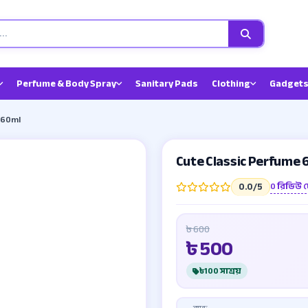
Perfume & Body Spray
Sanitary Pads
Clothing
Gadgets
 60ml
Cute Classic Perfume 
0 রিভিউ দ
0.0
/5
৳ 600
৳
500
৳100 সাশ্রয়
ব্র্যান্ড