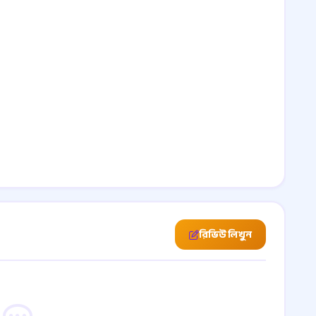
রিভিউ লিখুন