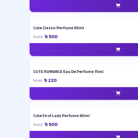
Cute Classic Perfume 60ml
৳ 500
৳ 600
CUTE ROMANCE Eau De Perfume 15ml
৳ 220
৳ 240
Cute First Lady Perfume 60ml
৳ 500
৳ 600