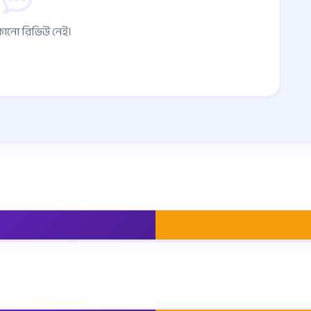
োনো রিভিউ নেই।