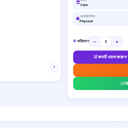
Cute
প্রোডাক্ট টাইপ
Physical
−
+
পরিমাণ
হ