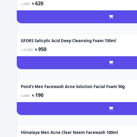
৳ 620
৳ 700
GFORS Salicylic Acid Deep Cleansing Foam 150ml
৳ 950
৳ 1,150
Pond's Men Facewash Acne Solution Facial Foam 50g
৳ 190
৳ 240
Himalaya Men Acne Clear Neem Facewash 100ml