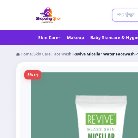
Skin Care
Makeup
Baby Skincare & Hygi
Home
Skin Care
Face Wash
Revive Micellar Water Facewash 
5% ছাড়