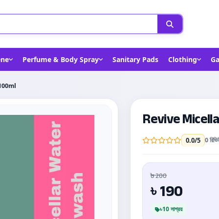
ene
Perfume & Body Spray
Sanitary Pads
Clothing
Ga
-100ml
Revive Micell
0 রিভি
0.0
/5
৳ 200
190
৳
৳10 সাশ্রয়