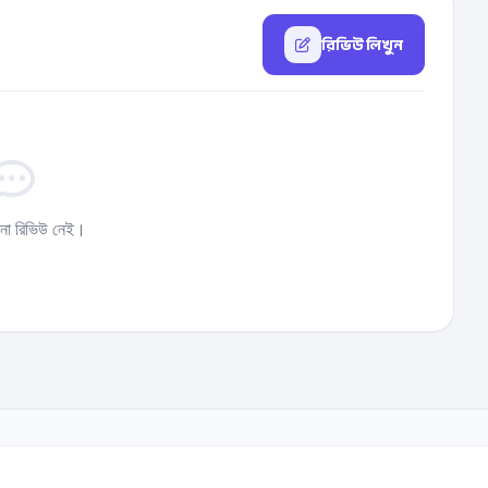
রিভিউ লিখুন
ো রিভিউ নেই।