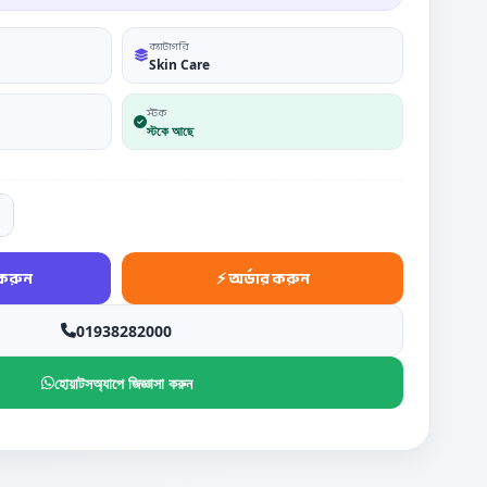
ক্যাটাগরি
Skin Care
স্টক
স্টকে আছে
01938282000
হোয়াটসঅ্যাপে জিজ্ঞাসা করুন