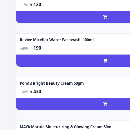
৳ 120
৳ 150
Revive Micellar Water Facewash -100ml
৳ 190
৳ 200
Pond's Bright Beauty Cream 50gm
৳ 430
৳ 485
MAYA Marula Moisturizing & Glowing Cream 50ml